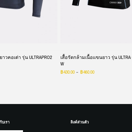
นยาวคอเต่า รุ่น ULTRAPRO2
เสื้อรัดกล้ามเนื้อแขนยาว รุ่น ULT
W
฿
430.00
฿
460.00
–
กับเรา
ลิงค์ส่วนตัว