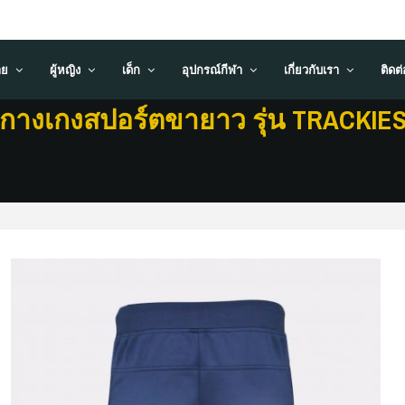
าย
ผู้หญิง
เด็ก
อุปกรณ์กีฬา
เกี่ยวกับเรา
ติดต
กางเกงสปอร์ตขายาว รุ่น TRACKIE