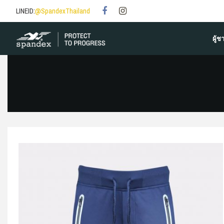
LINEID:
@SpandexThailand
ผู้ช