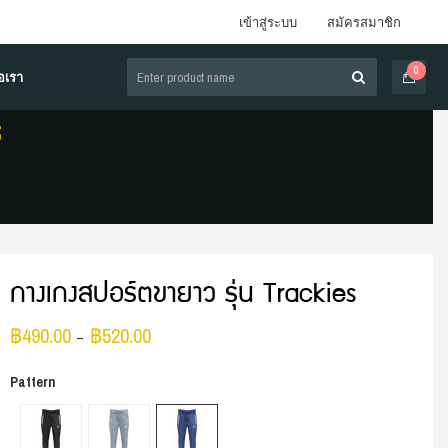
เข้าสู่ระบบ
สมัครสมาชิก
0
่อเรา
S
กางเกงสปอร์ตขายาว รุ่น Trackies
฿
490.00
฿
520.00
–
Pattern