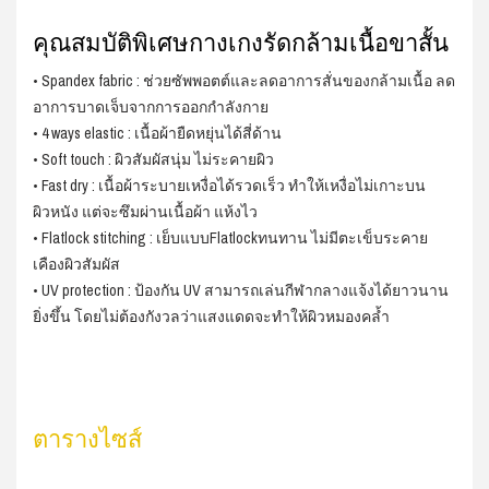
คุณสมบัติพิเศษกางเกงรัดกล้ามเนื้อขาสั้น
• Spandex fabric : ช่วยซัพพอตต์และลดอาการสั่นของกล้ามเนื้อ ลด
อาการบาดเจ็บจากการออกกำลังกาย
• 4 ways elastic : เนื้อผ้ายืดหยุ่นได้สี่ด้าน
• Soft touch : ผิวสัมผัสนุ่ม ไม่ระคายผิว
• Fast dry : เนื้อผ้าระบายเหงื่อได้รวดเร็ว ทำให้เหงื่อไม่เกาะบน
ผิวหนัง แต่จะซึมผ่านเนื้อผ้า แห้งไว
• Flatlock stitching : เย็บแบบFlatlockทนทาน ไม่มีตะเข็บระคาย
เคืองผิวสัมผัส
• UV protection : ป้องกัน UV สามารถเล่นกีฬากลางแจ้งได้ยาวนาน
ยิ่งขึ้น โดยไม่ต้องกังวลว่าแสงแดดจะทำให้ผิวหมองคล้ำ
ตารางไซส์