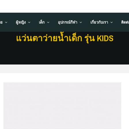
าย
ผู้หญิง
เด็ก
อุปกรณ์กีฬา
เกี่ยวกับเรา
ติดต
แว่นตาว่ายน้ำเด็ก รุ่น KIDS