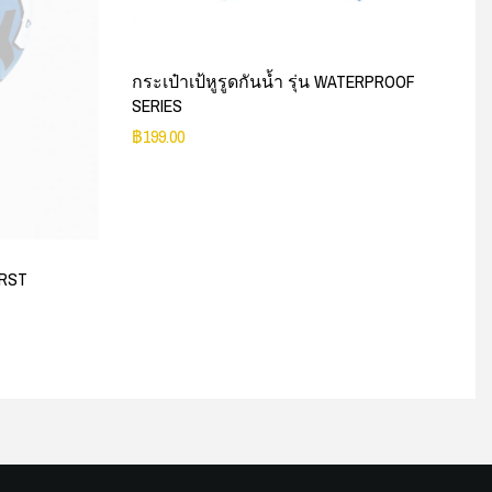
กระเป๋าเป้หูรูดกันน้ำ รุ่น WATERPROOF
SERIES
฿
199.00
URST