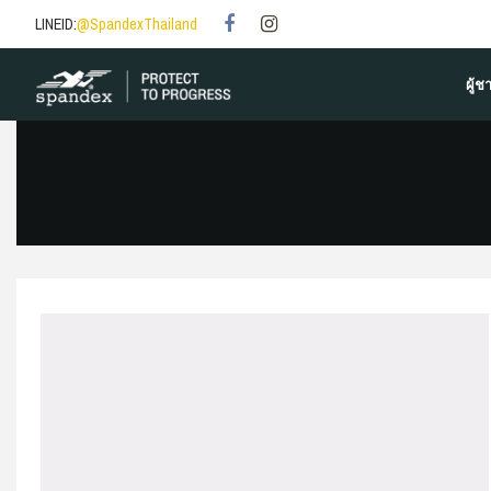
LINEID:
@SpandexThailand
ผู้ช